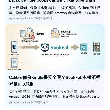
backup kindle books calibre：限制與備份流程
本文把 Kindle 備份拆成來源取得、檔案可讀、Calibre 整理與
第二份備援四個環節，並說明 Amazon 功能變動、KFX 等格
式限制，以及何時需要前段轉換工具。重點不是累積零散檔
由 Evan Drellis - 2026年7月30日
案，而是建立可搜尋、可搬移、可還原的個人書庫。
Calibre備份Kindle書安全嗎？BookFab本機流程
補足KFX限制
安全解鎖並轉換受 DRM 保護的 Kindle 電子書，從容應對
Amazon 2026 年的最新加密更新。本文將介紹 BookFab 的自
動掃描技術，確保在提升私密性與相容性的同時保障帳號安
由 Evan Drellis - 2026年7月17日
全，並提供具體操作建議，助您打造永不過時的 Kindle 個人