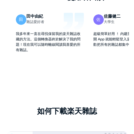
田中由紀
佐藤健二
田
佐
雜誌愛好者
大學生
我多年來一直在尋找保留我的楽天雜誌收
超級簡單好用 ！ 內建瀏
藏的方法。這個轉換器終於解決了我的問
開 App 就能輕鬆登入楽
題！現在我可以隨時離線閱讀我喜愛的所
歡把所有的雜誌都集中在
有雜誌。
如何下載楽天雜誌