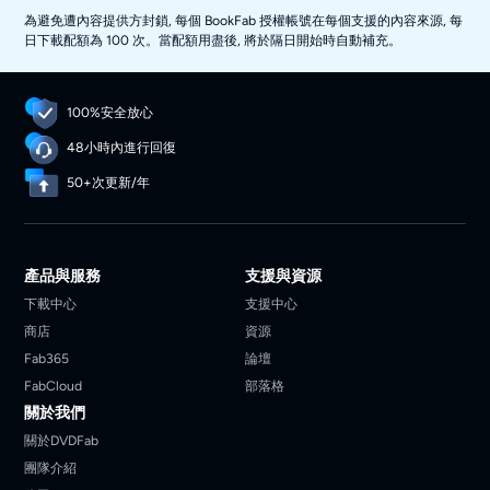
為避免遭內容提供方封鎖, 每個 BookFab 授權帳號在每個支援的內容來源, 每
日下載配額為 100 次。當配額用盡後, 將於隔日開始時自動補充。
100%安全放心
48小時內進行回復
50+次更新/年
產品與服務
支援與資源
下載中心
支援中心
商店
資源
Fab365
論壇
FabCloud
部落格
關於我們
關於DVDFab
團隊介紹