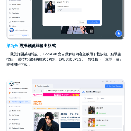
第2步:
選擇雜誌與輸出格式
一旦您打開某期雜誌 ， BookFab 會自動解析內容並啟用下載按鈕。點擊該
按鈕 ，選擇您偏好的格式 ( PDF、EPUB 或 JPEG ) ，然後按下「立即下載」
即可開始下載 。