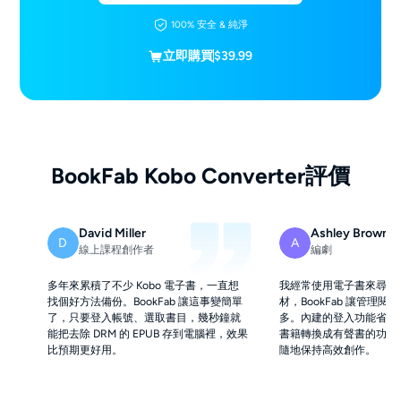
100% 安全 & 純淨
立即購買
$39.99
BookFab Kobo Converter評價
David Miller
Ashley Brown
D
A
線上課程創作者
編劇
多年來累積了不少 Kobo 電子書，一直想
我經常使用電子書來尋找
找個好方法備份。BookFab 讓這事變簡單
材，BookFab 讓管理
了，只要登入帳號、選取書目，幾秒鐘就
多。內建的登入功能省下
能把去除 DRM 的 EPUB 存到電腦裡，效果
書籍轉換成有聲書的功能
比預期更好用。
隨地保持高效創作。