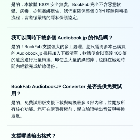
是的，本軟體 100% 安全無虞。BookFab 完全不含惡意軟
體、病毒，亦無捆綁廣告。我們更確保整個 DRM 移除與轉換
流程，皆遵循嚴格的隱私保護協定。
我可以同時下載多個 Audiobook.jp 的作品嗎？
是的！BookFab 支援強大的多工處理。您只需將多本已購買
的 Audiobook.jp 書籍加入下載清單，軟體便會以高達 100 倍
的速度進行批量轉換。即使是大量的媒體庫，也能在極短時
間內輕鬆完成離線備份 。
BookFab AudiobookJP Converter 是否提供免費試
用？
是的。免費試用版支援下載與轉換最多 3 部內容，並開放所
有核心功能。您可在購買授權前，親自驗證輸出音質與轉換
速度。
支援哪些輸出格式？