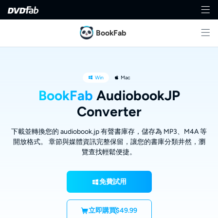
BookFab
Win
Mac
BookFab
AudiobookJP
Converter
下載並轉換您的 audiobook.jp 有聲書庫存，儲存為 MP3、M4A 等
開放格式。 章節與媒體資訊完整保留，讓您的書庫分類井然，瀏
覽查找輕鬆便捷。
免費試用
立即購買
$49.99