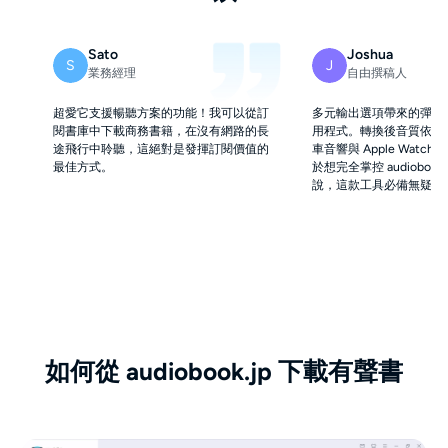
Sato
Joshua
S
J
業務經理
自由撰稿人
超愛它支援暢聽方案的功能！我可以從訂
多元輸出選項帶來的彈性
閱書庫中下載商務書籍，在沒有網路的長
用程式。轉換後音質依舊
途飛行中聆聽，這絕對是發揮訂閱價值的
車音響與 Apple Watc
最佳方式。
於想完全掌控 audiobook
說，這款工具必備無疑。
如何從 audiobook.jp 下載有聲書